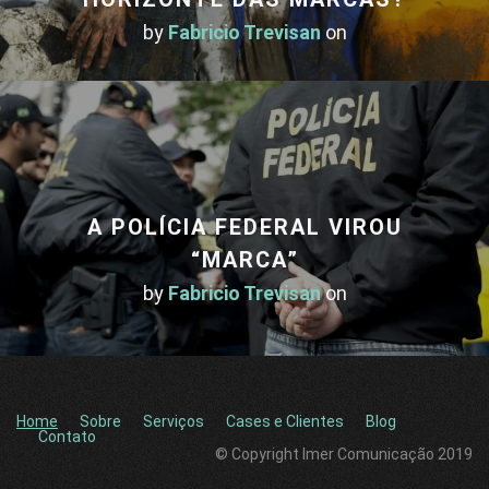
by
Fabricio Trevisan
on
A POLÍCIA FEDERAL VIROU
“MARCA”
by
Fabricio Trevisan
on
Home
Sobre
Serviços
Cases e Clientes
Blog
Contato
© Copyright Imer Comunicação 2019