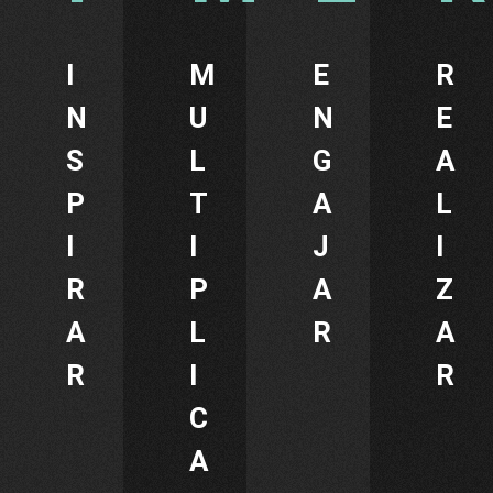
I
M
E
R
N
U
N
E
S
L
G
A
P
T
A
L
I
I
J
I
R
P
A
Z
A
L
R
A
R
I
R
C
A