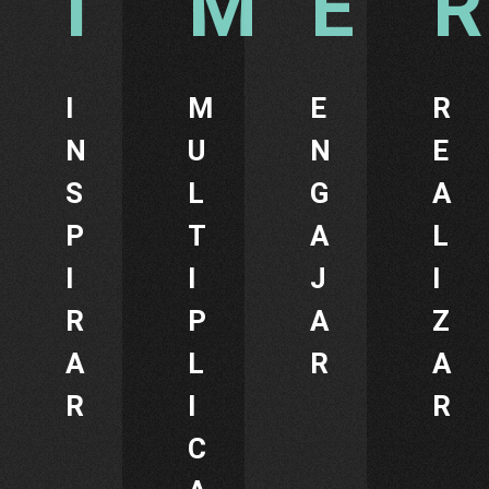
I
M
E
R
N
U
N
E
S
L
G
A
P
T
A
L
I
I
J
I
R
P
A
Z
A
L
R
A
R
I
R
C