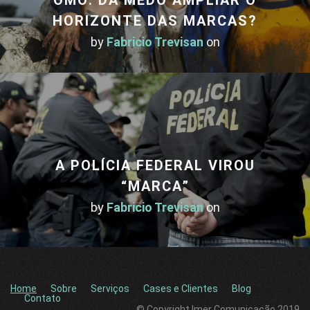
HORIZONTE DAS MARCAS?
by
Fabricio Trevisan
on
A POLÍCIA FEDERAL VIROU
“MARCA”
by
Fabricio Trevisan
on
Home
Sobre
Serviços
Cases e Clientes
Blog
Contato
© Copyright Imer Comunicação 2019