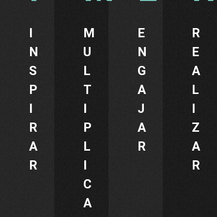
I
M
E
R
N
U
N
E
S
L
G
A
P
T
A
L
I
I
J
I
R
P
A
Z
A
L
R
A
R
I
R
C
A