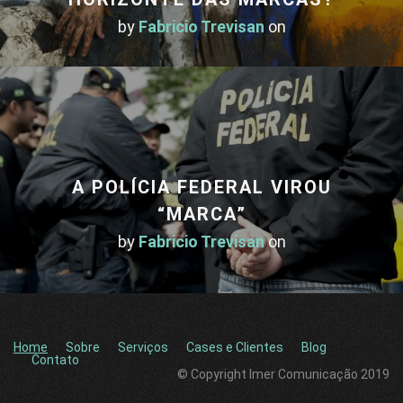
by
Fabricio Trevisan
on
A POLÍCIA FEDERAL VIROU
“MARCA”
by
Fabricio Trevisan
on
Home
Sobre
Serviços
Cases e Clientes
Blog
Contato
© Copyright Imer Comunicação 2019