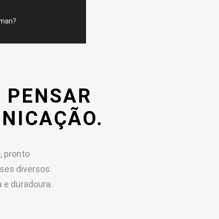
mman?
 PENSAR
UNICAÇÃO.
, pronto
sses diversos.
 e duradoura.