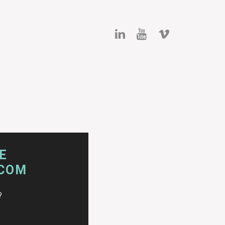
E
.COM
?