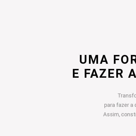
UMA FO
E FAZER 
Transfo
para fazer a 
Assim, const