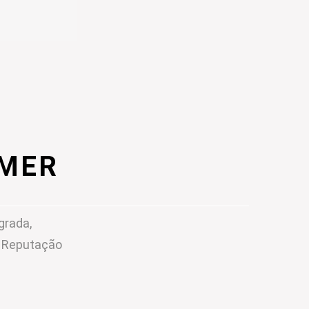
IMER
grada,
m Reputação