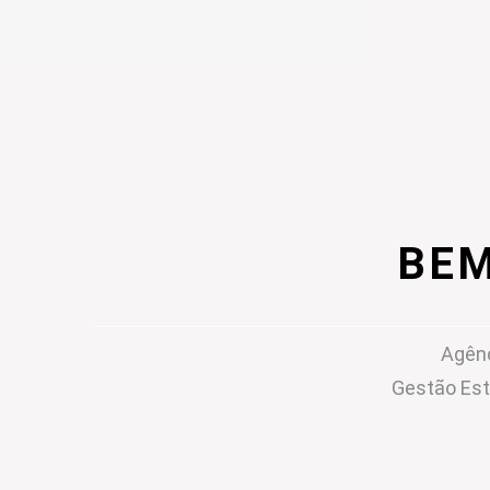
BEM
Agênc
Gestão Est