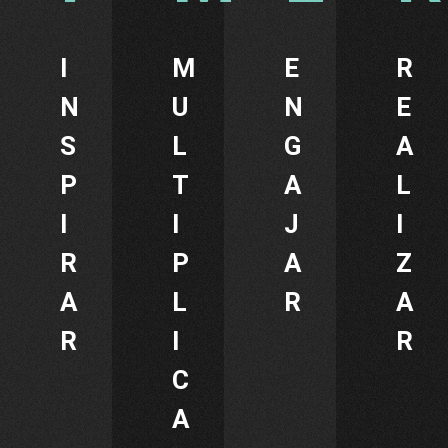
I
M
E
R
N
U
N
E
S
L
G
A
P
T
A
L
I
I
J
I
R
P
A
Z
A
L
R
A
R
I
R
C
A