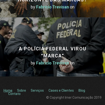
by
Fabricio Trevisan
on
A POLÍCIA FEDERAL VIROU
“MARCA”
by
Fabricio Trevisan
on
Home
Sobre
Serviços
Cases e Clientes
Blog
Contato
© Copyright Imer Comunicação 2019