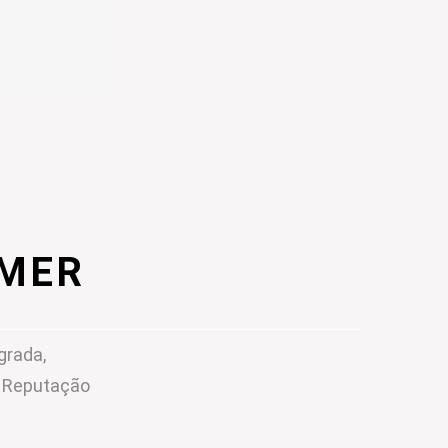
IMER
grada,
m Reputação