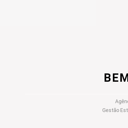
BEM
Agênc
Gestão Est