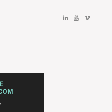
E
.COM
?