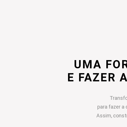
UMA FO
E FAZER 
Transfo
para fazer a 
Assim, const