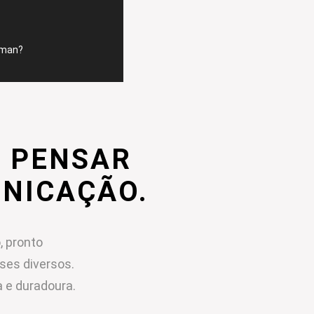
mman?
 PENSAR
UNICAÇÃO.
, pronto
sses diversos.
 e duradoura.