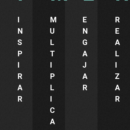
I
M
E
R
N
U
N
E
S
L
G
A
P
T
A
L
I
I
J
I
R
P
A
Z
A
L
R
A
R
I
R
C
A