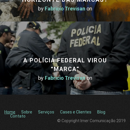
by
Fabricio Trevisan
on
A POLÍCIA FEDERAL VIROU
“MARCA”
by
Fabricio Trevisan
on
Home
Sobre
Serviços
Cases e Clientes
Blog
Contato
© Copyright Imer Comunicação 2019