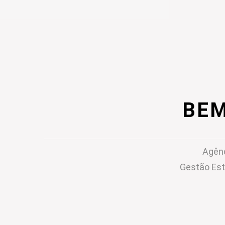
BEM
Agênc
Gestão Est