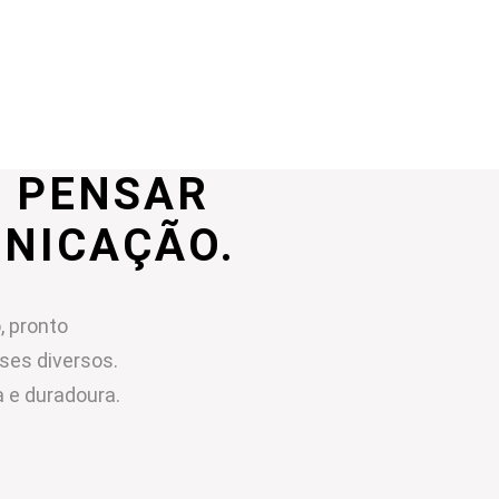
 PENSAR
UNICAÇÃO.
, pronto
sses diversos.
 e duradoura.