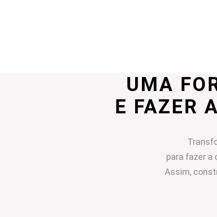
UMA FO
E FAZER 
Transfo
para fazer a 
Assim, const