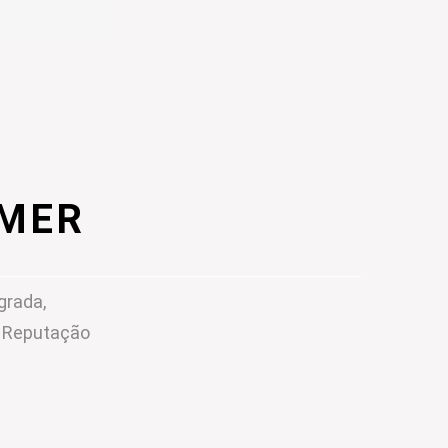
IMER
grada,
m Reputação