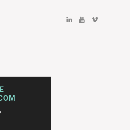
E
.COM
?