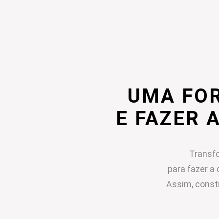
UMA FO
E FAZER 
Transfo
para fazer a 
Assim, const