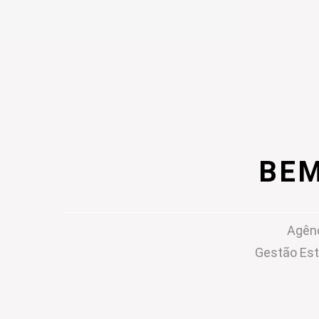
BEM
Agênc
Gestão Est