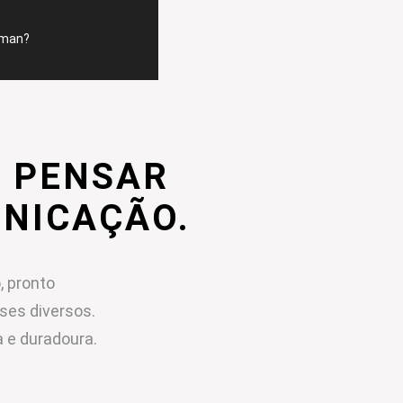
mman?
 PENSAR
UNICAÇÃO.
, pronto
sses diversos.
 e duradoura.