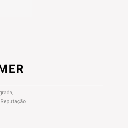
IMER
grada,
m Reputação