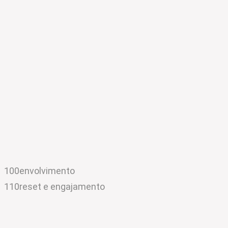
100
envolvimento
110
reset e engajamento