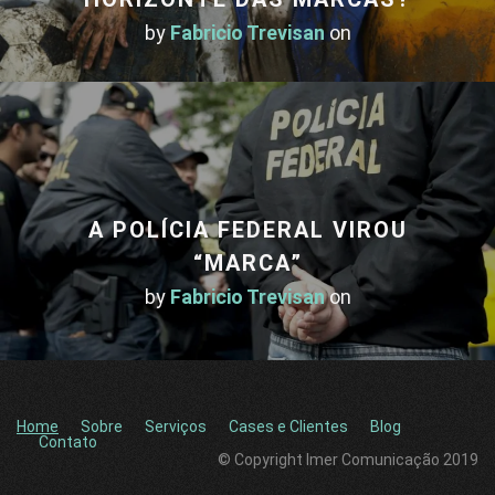
by
Fabricio Trevisan
on
A POLÍCIA FEDERAL VIROU
“MARCA”
by
Fabricio Trevisan
on
Home
Sobre
Serviços
Cases e Clientes
Blog
Contato
© Copyright Imer Comunicação 2019