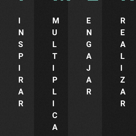
I
M
E
R
N
U
N
E
S
L
G
A
P
T
A
L
I
I
J
I
R
P
A
Z
A
L
R
A
R
I
R
C
A