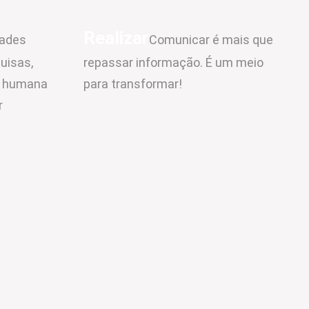
Realizar
dades
Comunicar é mais que
quisas,
repassar informação. É um meio
o humana
para transformar!
r