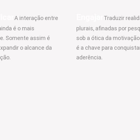
icar
Engajar
A interação entre
Traduzir reali
inda é o mais
plurais, afinadas por pes
e. Somente assim é
sob a ótica da motivaçã
expandir o alcance da
é a chave para conquista
ção.
aderência.