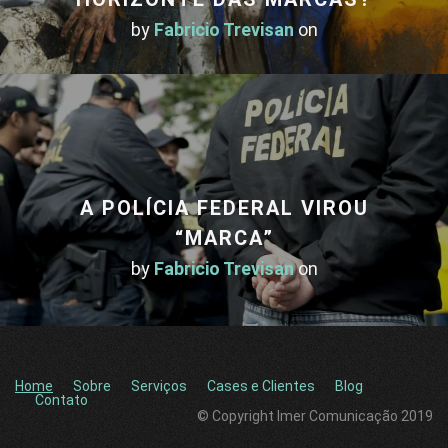
by
Fabricio Trevisan
on
A POLÍCIA FEDERAL VIROU
“MARCA”
by
Fabricio Trevisan
on
Home
Sobre
Serviços
Cases e Clientes
Blog
Contato
© Copyright Imer Comunicação 2019