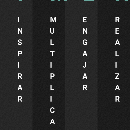
I
M
E
R
N
U
N
E
S
L
G
A
P
T
A
L
I
I
J
I
R
P
A
Z
A
L
R
A
R
I
R
C
A