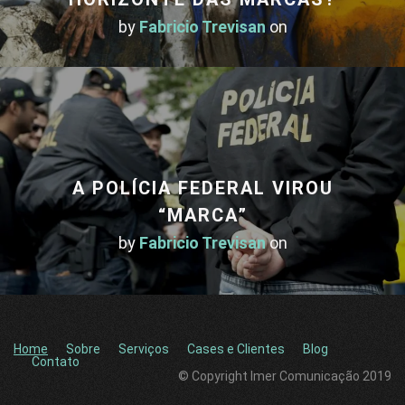
by
Fabricio Trevisan
on
A POLÍCIA FEDERAL VIROU
“MARCA”
by
Fabricio Trevisan
on
Home
Sobre
Serviços
Cases e Clientes
Blog
Contato
© Copyright Imer Comunicação 2019