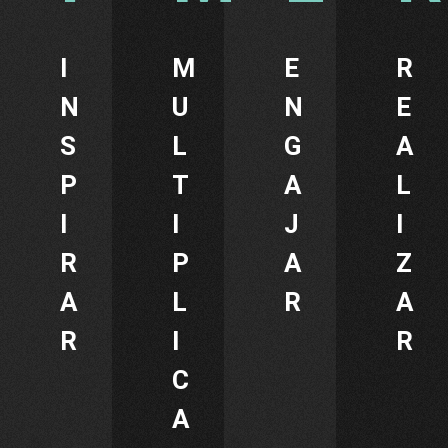
I
M
E
R
N
U
N
E
S
L
G
A
P
T
A
L
I
I
J
I
R
P
A
Z
A
L
R
A
R
I
R
C
A