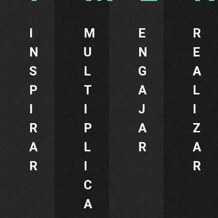
I
M
E
R
N
U
N
E
S
L
G
A
P
T
A
L
I
I
J
I
R
P
A
Z
A
L
R
A
R
I
R
C
A