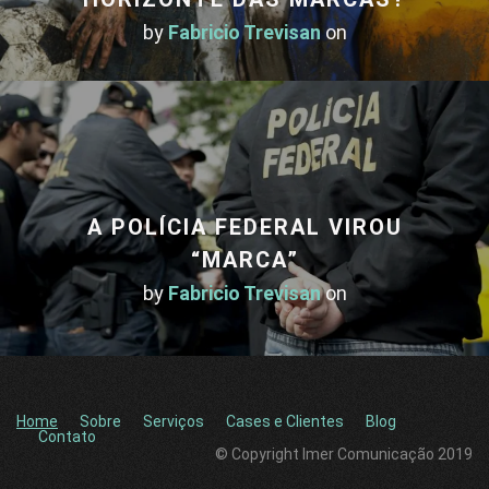
by
Fabricio Trevisan
on
A POLÍCIA FEDERAL VIROU
“MARCA”
by
Fabricio Trevisan
on
Home
Sobre
Serviços
Cases e Clientes
Blog
Contato
© Copyright Imer Comunicação 2019