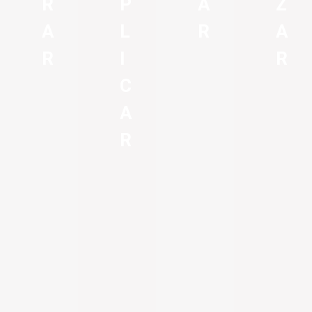
R
P
A
Z
A
L
R
A
R
I
R
C
A
R