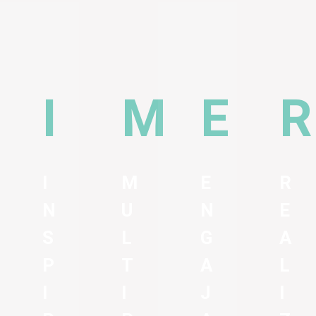
I
M
E
R
N
U
N
E
S
L
G
A
P
T
A
L
I
I
J
I