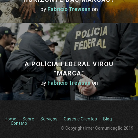
by
Fabricio Trevisan
on
A POLÍCIA FEDERAL VIROU
“MARCA”
by
Fabricio Trevisan
on
Home
Sobre
Serviços
Cases e Clientes
Blog
Contato
© Copyright Imer Comunicação 2019