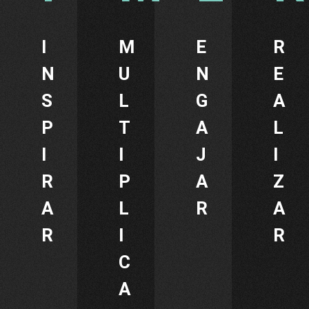
I
M
E
R
N
U
N
E
S
L
G
A
P
T
A
L
I
I
J
I
R
P
A
Z
A
L
R
A
R
I
R
C
A