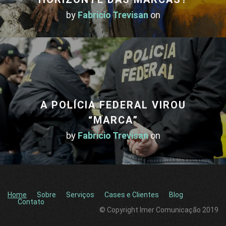
by
Fabricio Trevisan
on
A POLÍCIA FEDERAL VIROU
“MARCA”
by
Fabricio Trevisan
on
Home
Sobre
Serviços
Cases e Clientes
Blog
Contato
© Copyright Imer Comunicação 2019