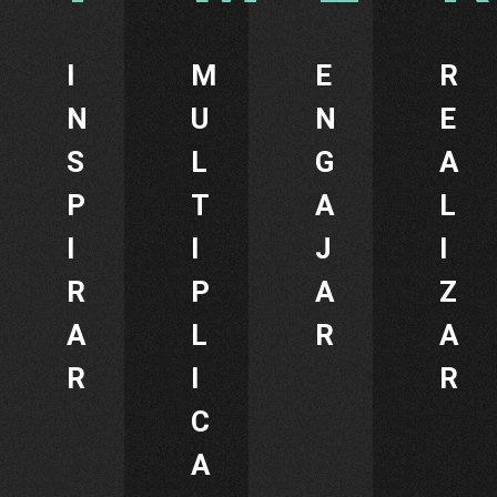
I
M
E
R
N
U
N
E
S
L
G
A
P
T
A
L
I
I
J
I
R
P
A
Z
A
L
R
A
R
I
R
C
A