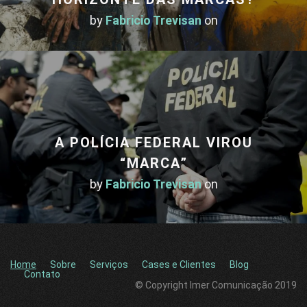
by
Fabricio Trevisan
on
A POLÍCIA FEDERAL VIROU
“MARCA”
by
Fabricio Trevisan
on
Home
Sobre
Serviços
Cases e Clientes
Blog
Contato
© Copyright Imer Comunicação 2019