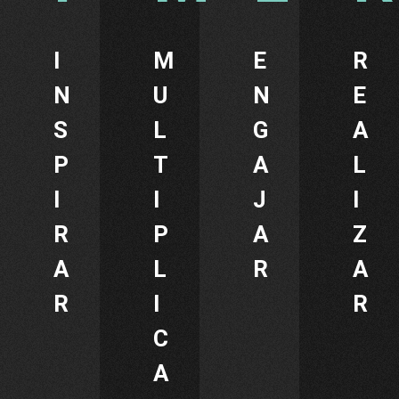
I
M
E
R
N
U
N
E
S
L
G
A
P
T
A
L
I
I
J
I
R
P
A
Z
A
L
R
A
R
I
R
C
A