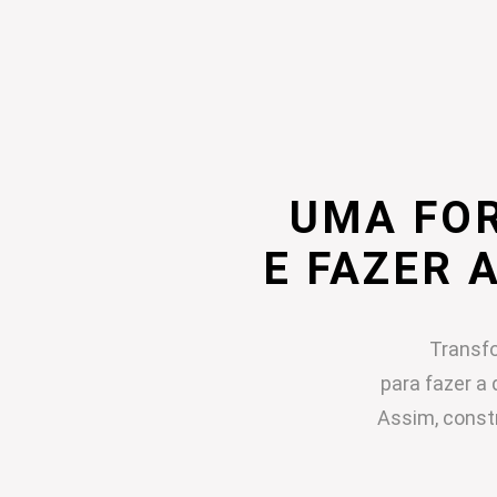
UMA FO
E FAZER 
Transfo
para fazer a 
Assim, const