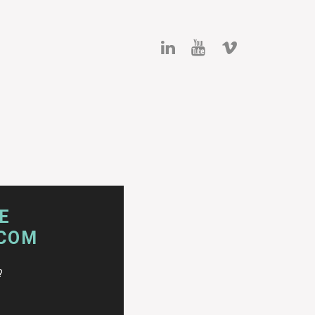
E
.COM
?