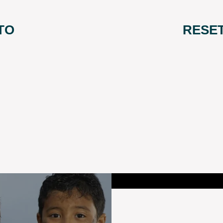
TO
RESE
A PO