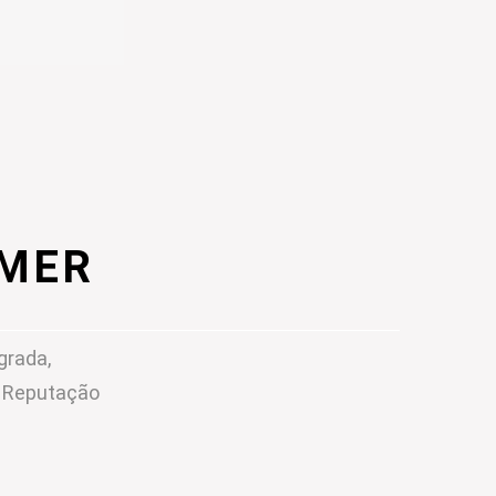
IMER
grada,
m Reputação