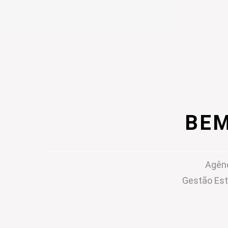
BEM
Agênc
Gestão Est