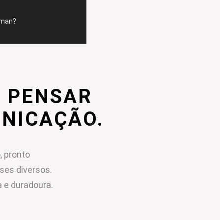
mman?
 PENSAR
UNICAÇÃO.
, pronto
sses diversos.
 e duradoura.