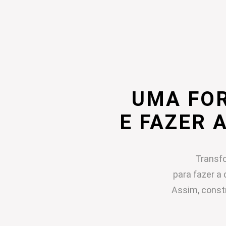
UMA FO
E FAZER 
Transfo
para fazer a 
Assim, const