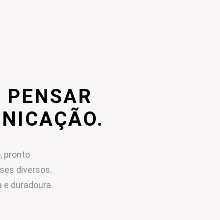
 PENSAR
UNICAÇÃO.
, pronto
sses diversos.
 e duradoura.