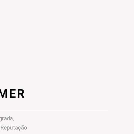
IMER
grada,
m Reputação