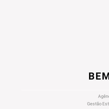
BEM
Agênc
Gestão Est