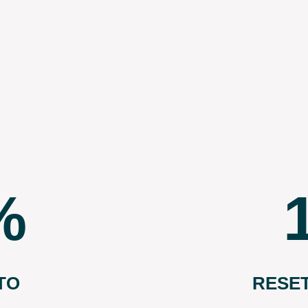
TO
RESE