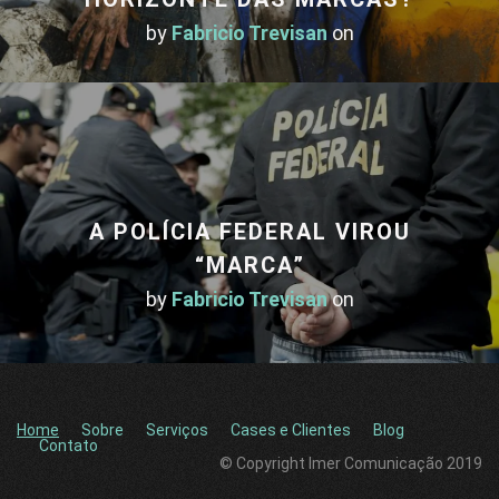
by
Fabricio Trevisan
on
A POLÍCIA FEDERAL VIROU
“MARCA”
by
Fabricio Trevisan
on
Home
Sobre
Serviços
Cases e Clientes
Blog
Contato
© Copyright Imer Comunicação 2019