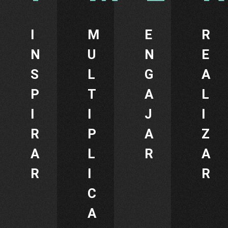
I
M
E
R
N
U
N
E
S
L
G
A
P
T
A
L
I
I
J
I
R
P
A
Z
A
L
R
A
R
I
R
C
A