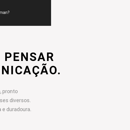
mman?
 PENSAR
UNICAÇÃO.
, pronto
sses diversos.
 e duradoura.