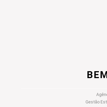
BEM
Agênc
Gestão Est