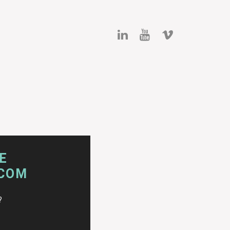
E
.COM
?