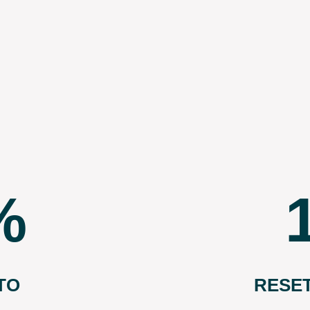
TO
RESE