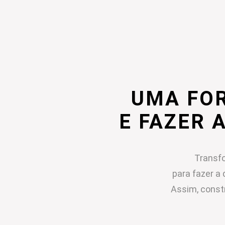
UMA FO
E FAZER 
Transfo
para fazer a 
Assim, const