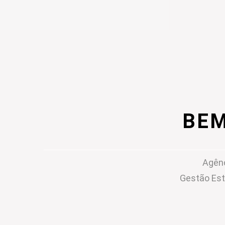
BEM
Agênc
Gestão Est