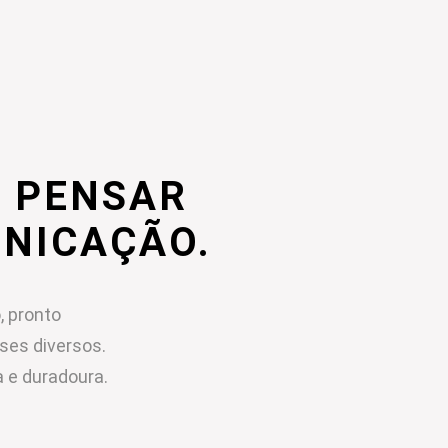
 PENSAR
UNICAÇÃO.
, pronto
sses diversos.
 e duradoura.