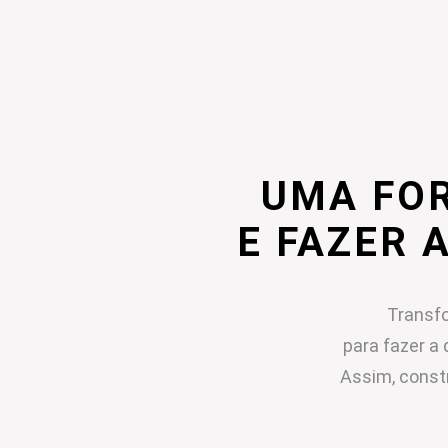
UMA FO
E FAZER 
Transfo
para fazer a 
Assim, const