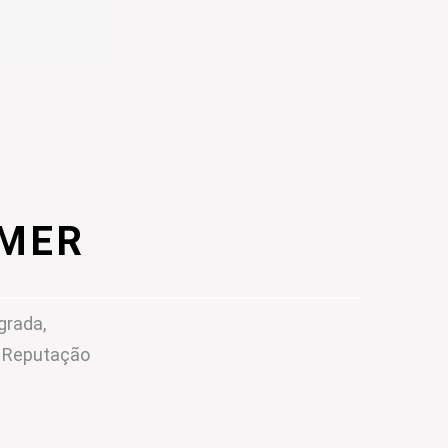
IMER
grada,
m Reputação