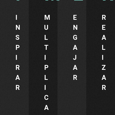
I
M
E
R
N
U
N
E
S
L
G
A
P
T
A
L
I
I
J
I
R
P
A
Z
A
L
R
A
R
I
R
C
A