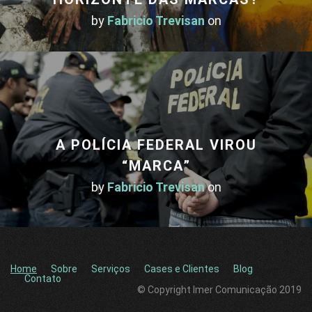
by
Fabricio Trevisan
on
A POLÍCIA FEDERAL VIROU
“MARCA”
by
Fabricio Trevisan
on
Home
Sobre
Serviços
Cases e Clientes
Blog
Contato
© Copyright Imer Comunicação 2019