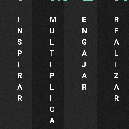
I
M
E
R
N
U
N
E
S
L
G
A
P
T
A
L
I
I
J
I
R
P
A
Z
A
L
R
A
R
I
R
C
A