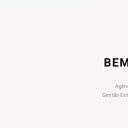
BEM
Agênc
Gestão Est