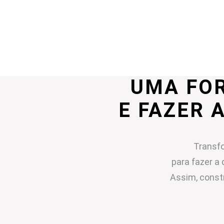
UMA FO
E FAZER 
Transfo
para fazer a 
Assim, const