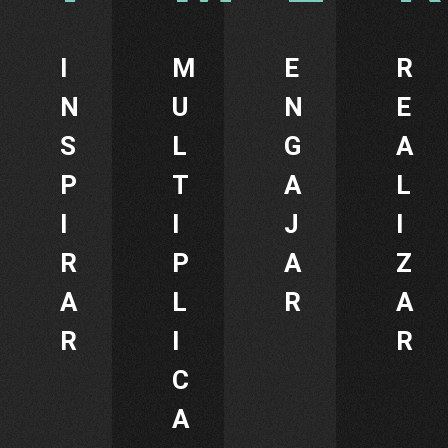
I
M
E
R
N
U
N
E
S
L
G
A
P
T
A
L
I
I
J
I
R
P
A
Z
A
L
R
A
R
I
R
C
A