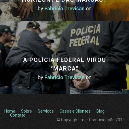
by
Fabricio Trevisan
on
A POLÍCIA FEDERAL VIROU
“MARCA”
by
Fabricio Trevisan
on
Home
Sobre
Serviços
Cases e Clientes
Blog
Contato
© Copyright Imer Comunicação 2019