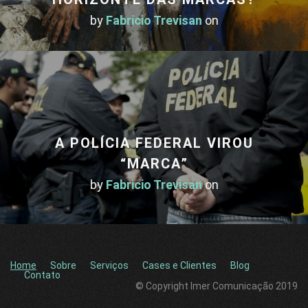
by
Fabricio Trevisan
on
A POLÍCIA FEDERAL VIROU
“MARCA”
by
Fabricio Trevisan
on
Home
Sobre
Serviços
Cases e Clientes
Blog
Contato
© Copyright Imer Comunicação 2019