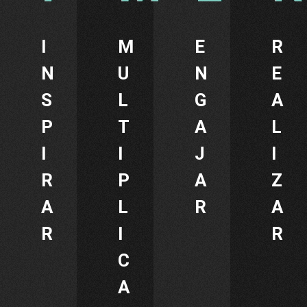
I
M
E
R
N
U
N
E
S
L
G
A
P
T
A
L
I
I
J
I
R
P
A
Z
A
L
R
A
R
I
R
C
A