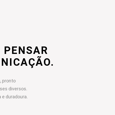
 PENSAR
UNICAÇÃO.
, pronto
sses diversos.
 e duradoura.