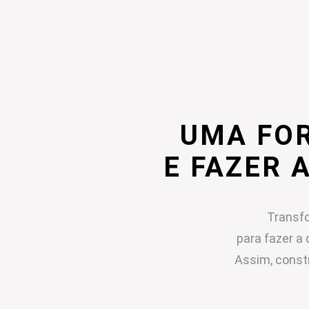
UMA FO
E FAZER 
Transfo
para fazer a 
Assim, const