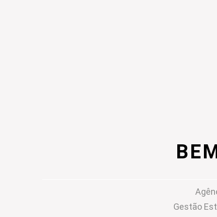
BEM
Agênc
Gestão Est