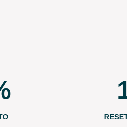
TO
RESE