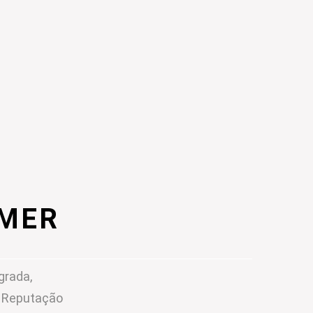
IMER
grada,
m Reputação