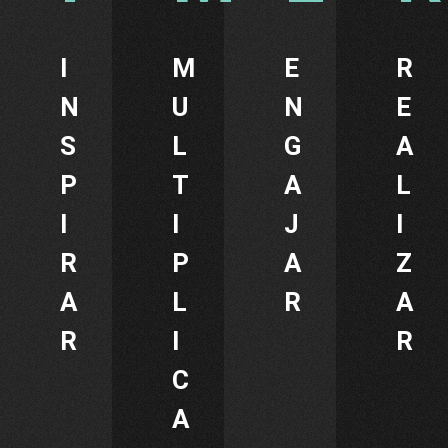
I
M
E
R
N
U
N
E
S
L
G
A
P
T
A
L
I
I
J
I
R
P
A
Z
A
L
R
A
R
I
R
C
A