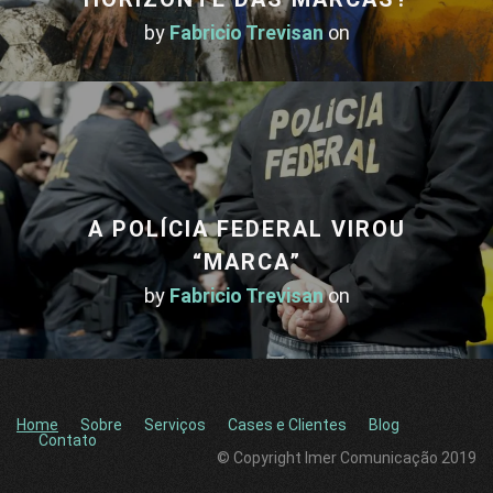
by
Fabricio Trevisan
on
A POLÍCIA FEDERAL VIROU
“MARCA”
by
Fabricio Trevisan
on
Home
Sobre
Serviços
Cases e Clientes
Blog
Contato
© Copyright Imer Comunicação 2019