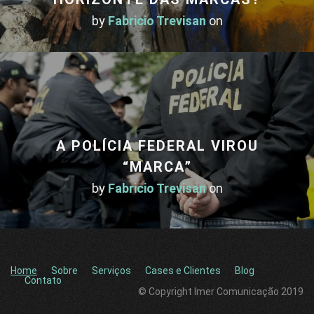
by
Fabricio Trevisan
on
A POLÍCIA FEDERAL VIROU
“MARCA”
by
Fabricio Trevisan
on
Home
Sobre
Serviços
Cases e Clientes
Blog
Contato
© Copyright Imer Comunicação 2019