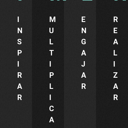
I
M
E
R
N
U
N
E
S
L
G
A
P
T
A
L
I
I
J
I
R
P
A
Z
A
L
R
A
R
I
R
C
A