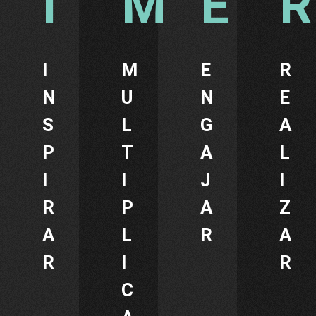
I
M
E
R
N
U
N
E
S
L
G
A
P
T
A
L
I
I
J
I
R
P
A
Z
A
L
R
A
R
I
R
C