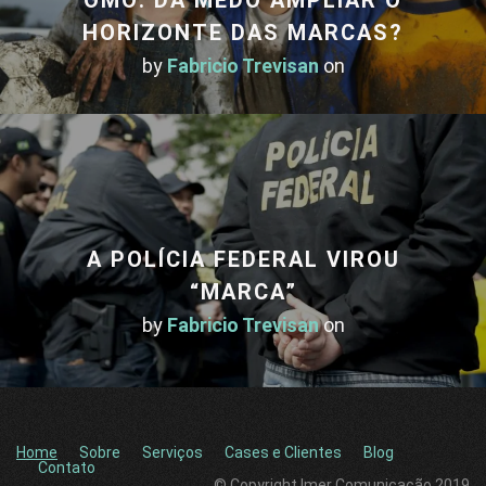
HORIZONTE DAS MARCAS?
by
Fabricio Trevisan
on
A POLÍCIA FEDERAL VIROU
“MARCA”
by
Fabricio Trevisan
on
Home
Sobre
Serviços
Cases e Clientes
Blog
Contato
© Copyright Imer Comunicação 2019