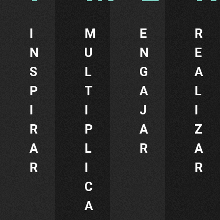
I
M
E
R
N
U
N
E
S
L
G
A
P
T
A
L
I
I
J
I
R
P
A
Z
A
L
R
A
R
I
R
C
A