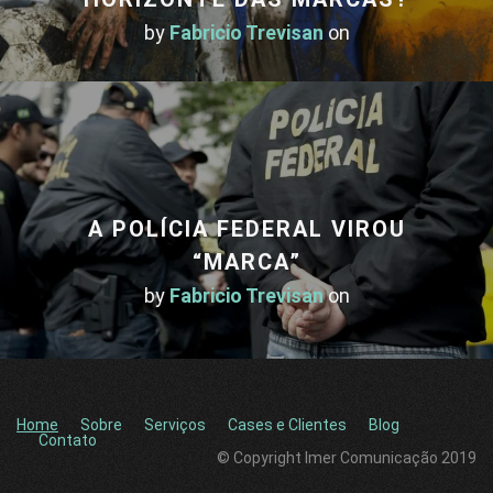
by
Fabricio Trevisan
on
A POLÍCIA FEDERAL VIROU
“MARCA”
by
Fabricio Trevisan
on
Home
Sobre
Serviços
Cases e Clientes
Blog
Contato
© Copyright Imer Comunicação 2019