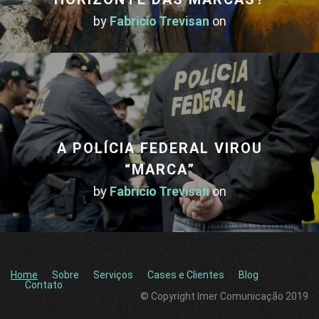
by
Fabricio Trevisan
on
A POLÍCIA FEDERAL VIROU
“MARCA”
by
Fabricio Trevisan
on
Home
Sobre
Serviços
Cases e Clientes
Blog
Contato
© Copyright Imer Comunicação 2019