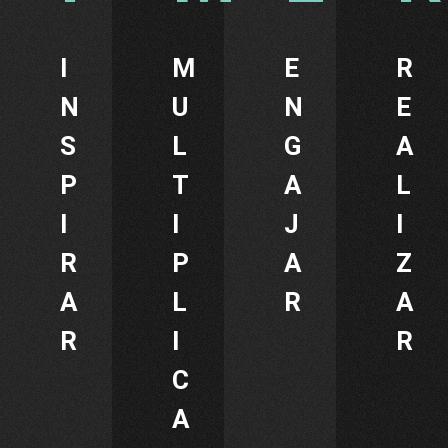
I
M
E
R
N
U
N
E
S
L
G
A
P
T
A
L
I
I
J
I
R
P
A
Z
A
L
R
A
R
I
R
C
A