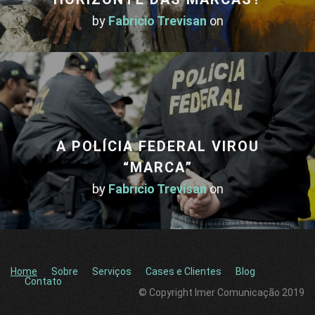
by
Fabricio Trevisan
on
A POLÍCIA FEDERAL VIROU
“MARCA”
by
Fabricio Trevisan
on
Home
Sobre
Serviços
Cases e Clientes
Blog
Contato
© Copyright Imer Comunicação 2019