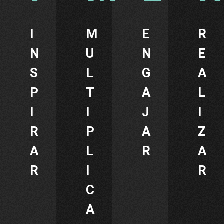
I
M
E
R
N
U
N
E
S
L
G
A
P
T
A
L
I
I
J
I
R
P
A
Z
A
L
R
A
R
I
R
C
A