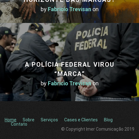
by
Fabricio Trevisan
on
A POLÍCIA FEDERAL VIROU
“MARCA”
by
Fabricio Trevisan
on
Home
Sobre
Serviços
Cases e Clientes
Blog
Contato
© Copyright Imer Comunicação 2019