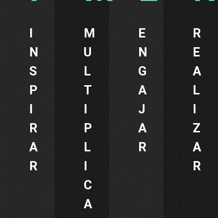
I
M
E
R
N
U
N
E
S
L
G
A
P
T
A
L
I
I
J
I
R
P
A
Z
A
L
R
A
R
I
R
C
A