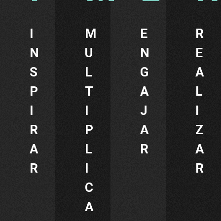
I
M
E
R
N
U
N
E
S
L
G
A
P
T
A
L
I
I
J
I
R
P
A
Z
A
L
R
A
R
I
R
C
A