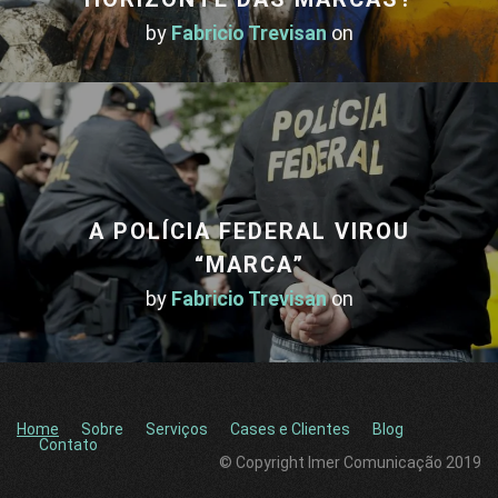
by
Fabricio Trevisan
on
A POLÍCIA FEDERAL VIROU
“MARCA”
by
Fabricio Trevisan
on
Home
Sobre
Serviços
Cases e Clientes
Blog
Contato
© Copyright Imer Comunicação 2019