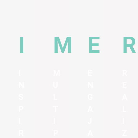
I
M
E
R
N
U
N
E
S
L
G
A
P
T
A
L
I
I
J
I
R
P
A
Z