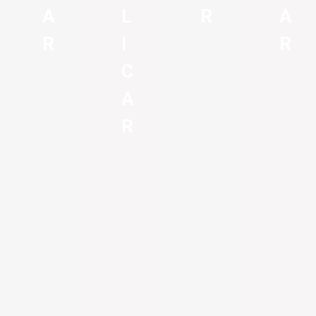
A
L
R
A
R
I
R
C
A
R