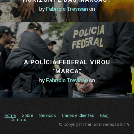
by
Fabricio Trevisan
on
A POLÍCIA FEDERAL VIROU
“MARCA”
by
Fabricio Trevisan
on
Home
Sobre
Serviços
Cases e Clientes
Blog
Contato
© Copyright Imer Comunicação 2019