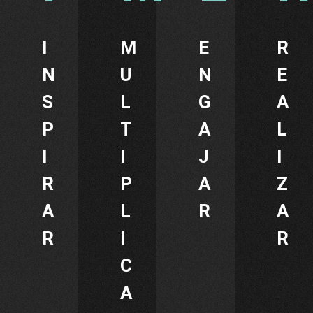
I
M
E
R
N
U
N
E
S
L
G
A
P
T
A
L
I
I
J
I
R
P
A
Z
A
L
R
A
R
I
R
C
A