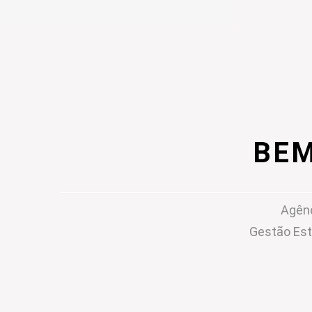
BEM
Agênc
Gestão Est