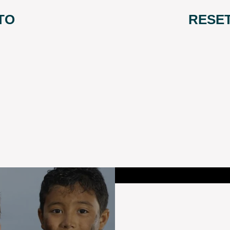
TO
RESE
A PO