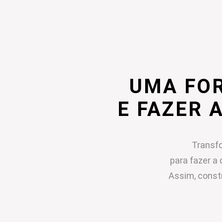
UMA FO
E FAZER 
Transfo
para fazer a 
Assim, const