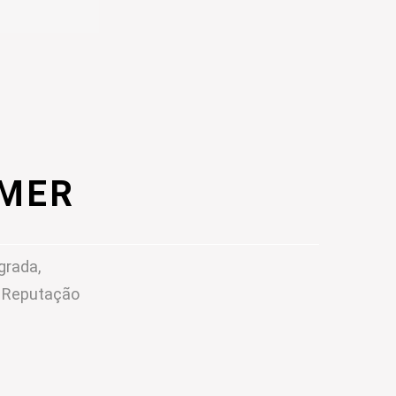
IMER
grada,
m Reputação