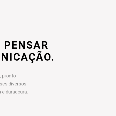
 PENSAR
UNICAÇÃO.
, pronto
sses diversos.
 e duradoura.