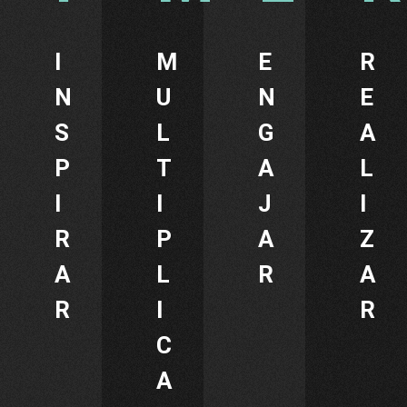
I
M
E
R
N
U
N
E
S
L
G
A
P
T
A
L
I
I
J
I
R
P
A
Z
A
L
R
A
R
I
R
C
A