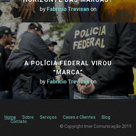
by
Fabricio Trevisan
on
A POLÍCIA FEDERAL VIROU
“MARCA”
by
Fabricio Trevisan
on
Home
Sobre
Serviços
Cases e Clientes
Blog
Contato
© Copyright Imer Comunicação 2019